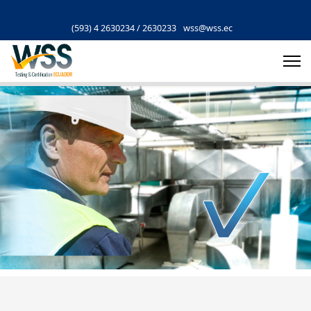
(593) 4 2630234 / 2630233
wss@wss.ec